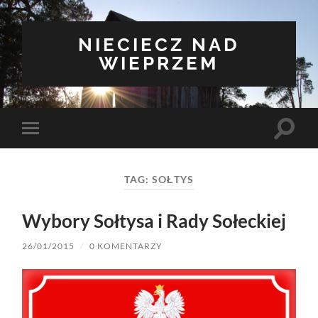
NIECIECZ NAD
WIEPRZEM
Toggle
Toggle
search
mobile
field
menu
TAG:
SOŁTYS
Wybory Sołtysa i Rady Sołeckiej
26/01/2015
/
0 KOMENTARZY