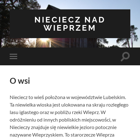
NIECIECZ NAD
WIEPRZEM
Toggle
Toggle
search
mobile
field
menu
O wsi
Nieciecz to wieś położona w województwie Lubelskim.
Ta niewielka wioska jest ulokowana na skraju rozległego
lasu iglastego oraz w pobliżu rzeki Wieprz. W
odróżnieniu od innych pobliskich miejscowości, w
Niecieczy znajduje się niewielkie jezioro potocznie
nazywane Wieprzyskiem. To starorzecze Wieprza